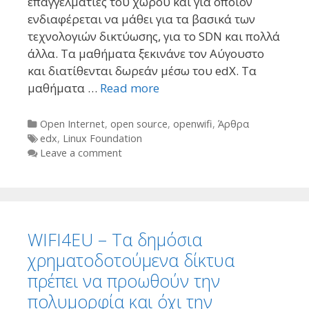
επαγγελματίες του χώρου και για όποιον
ενδιαφέρεται να μάθει για τα βασικά των
τεχνολογιών δικτύωσης, για το SDN και πολλά
άλλα. Τα μαθήματα ξεκινάνε τον Αύγουστο
και διατίθενται δωρεάν μέσω του edX. Τα
μαθήματα …
Read more
Categories
Open Internet
,
open source
,
openwifi
,
Άρθρα
Tags
edx
,
Linux Foundation
Leave a comment
WIFI4EU – Τα δημόσια
χρηματοδοτούμενα δίκτυα
πρέπει να προωθούν την
πολυμορφία και όχι την