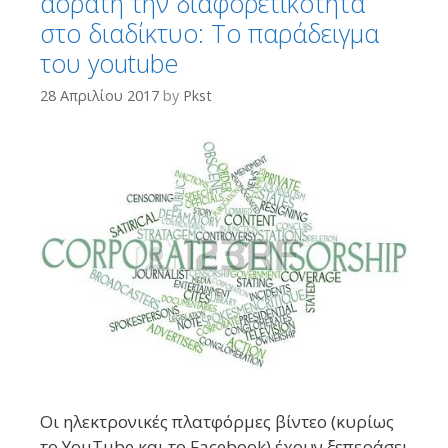
αόρατη την διαφορετικότητα
στο διαδίκτυο: Το παράδειγμα
του youtube
28 Απριλίου 2017
by
Pkst
Οι ηλεκτρονικές πλατφόρμες βίντεο (κυρίως
το YouTube και το Facebook) έχουν ξεπεράσει