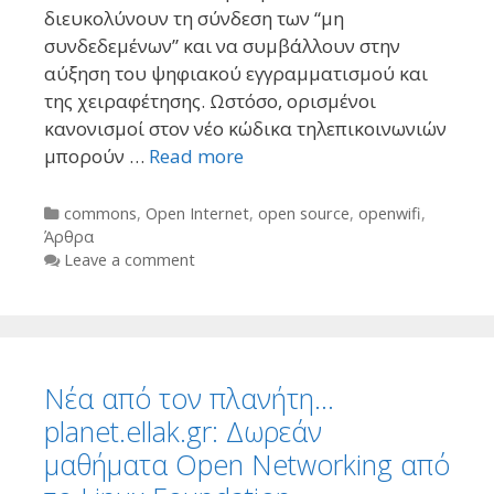
διευκολύνουν τη σύνδεση των “μη
συνδεδεμένων” και να συμβάλλουν στην
αύξηση του ψηφιακού εγγραμματισμού και
της χειραφέτησης. Ωστόσο, ορισμένοι
κανονισμοί στον νέο κώδικα τηλεπικοινωνιών
μπορούν …
Read more
Categories
commons
,
Open Internet
,
open source
,
openwifi
,
Άρθρα
Leave a comment
Νέα από τον πλανήτη…
planet.ellak.gr: Δωρεάν
μαθήματα Open Networking από