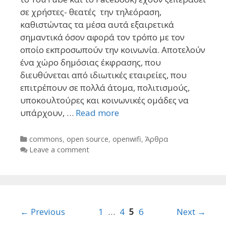
σε χρήστες- θεατές την τηλεόραση,
καθιστώντας τα μέσα αυτά εξαιρετικά
σημαντικά όσον αφορά τον τρόπο με τον
οποίο εκπροσωπούν την κοινωνία. Αποτελούν
ένα χώρο δημόσιας έκφρασης, που
διευθύνεται από ιδιωτικές εταιρείες, που
επιτρέπουν σε πολλά άτομα, πολιτισμούς,
υποκουλτούρες και κοινωνικές ομάδες να
υπάρχουν, …
Read more
Categories
commons
,
open source
,
openwifi
,
Άρθρα
Leave a comment
Post
← Previous
1
…
4
5
6
Next →
navigation