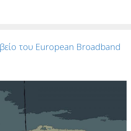
αβείο του European Broadband