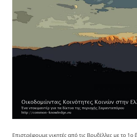
Επιστρέφουμε νικητές από τις Βρυξέλλες με το 1ο