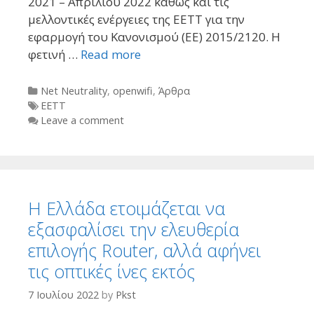
2021 – Απριλίου 2022 καθώς και τις
μελλοντικές ενέργειες της ΕΕΤΤ για την
εφαρμογή του Κανονισμού (ΕΕ) 2015/2120. Η
φετινή …
Read more
Categories
Net Neutrality
,
openwifi
,
Άρθρα
Tags
ΕΕΤΤ
Leave a comment
Η Ελλάδα ετοιμάζεται να
εξασφαλίσει την ελευθερία
επιλογής Router, αλλά αφήνει
τις οπτικές ίνες εκτός
7 Ιουλίου 2022
by
Pkst