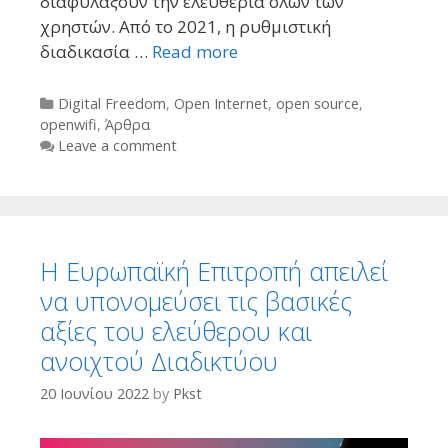
διαφυλάξουν την ελευθερία όλων των
χρηστών. Από το 2021, η ρυθμιστική
διαδικασία …
Read more
Categories
Digital Freedom
,
Open Internet
,
open source
,
openwifi
,
Άρθρα
Leave a comment
Η Ευρωπαϊκή Επιτροπή απειλεί
να υπονομεύσει τις βασικές
αξίες του ελεύθερου και
ανοιχτού Διαδικτύου
20 Ιουνίου 2022
by
Pkst