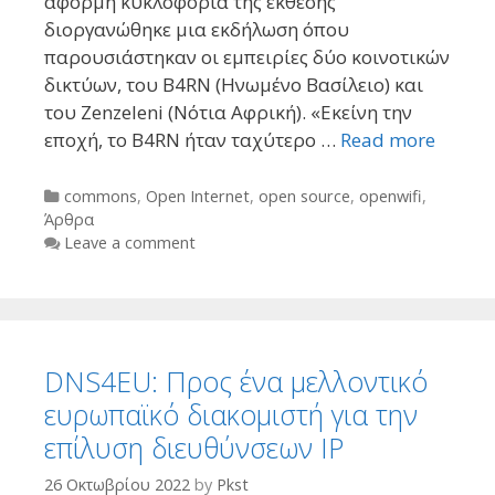
αφορμή κυκλοφορία της έκθεσης
διοργανώθηκε μια εκδήλωση όπου
παρουσιάστηκαν οι εμπειρίες δύο κοινοτικών
δικτύων, του B4RN (Ηνωμένο Βασίλειο) και
του Zenzeleni (Νότια Αφρική). «Εκείνη την
εποχή, το B4RN ήταν ταχύτερο …
Read more
Categories
commons
,
Open Internet
,
open source
,
openwifi
,
Άρθρα
Leave a comment
DNS4EU: Προς ένα μελλοντικό
ευρωπαϊκό διακομιστή για την
επίλυση διευθύνσεων IP
26 Οκτωβρίου 2022
by
Pkst