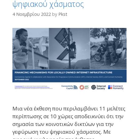
δημόσιες υπηρεσίες. Στο πλαίσιο αυτό, το OpenWiFi προωθεί
ψηφιακού χάσματος
διεθνείς πρωτοβουλίες όπως το OpenHardware.io, για να
4 Νοεμβρίου 2022
by
Pkst
ενισχύσει τη διαφάνεια, τη βιωσιμότητα και την τεχνολογική
αυτονομία των κοινοτήτων.Στην εποχή της τεράστιας ...
Περισσότερα...
Μια νέα έκθεση που περιλαμβάνει 11 μελέτες
περίπτωσης σε 10 χώρες αποδεικνύει ότι την
σημασία των κοινοτικών δικτύων για την
γεφύρωση του ψηφιακού χάσματος. Με