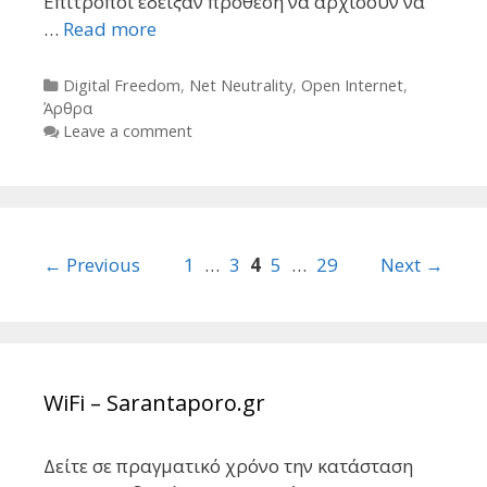
Επίτροποι έδειξαν πρόθεση να αρχίσουν να
…
Read more
Categories
Digital Freedom
,
Net Neutrality
,
Open Internet
,
Άρθρα
Leave a comment
Post
← Previous
1
…
3
4
5
…
29
Next →
navigation
WiFi – Sarantaporo.gr
Δείτε σε πραγματικό χρόνο την κατάσταση