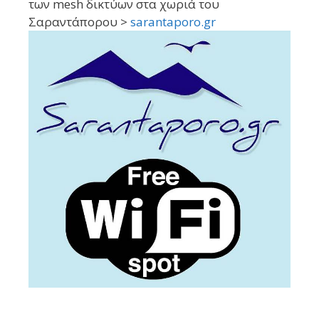
των mesh δικτύων στα χωριά του
Σαραντάπορου >
sarantaporo.gr