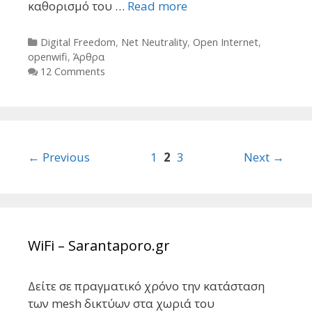
καθορισμό του …
Read more
Categories
Digital Freedom
,
Net Neutrality
,
Open Internet
,
openwifi
,
Άρθρα
12 Comments
Post
← Previous
1
2
3
Next →
navigation
WiFi – Sarantaporo.gr
Δείτε σε πραγματικό χρόνο την κατάσταση
των mesh δικτύων στα χωριά του