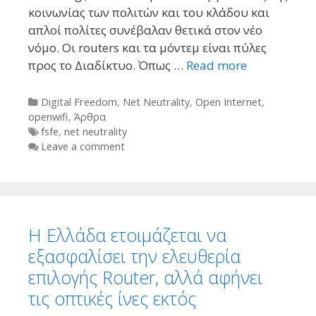
κοινωνίας των πολιτών και του κλάδου και
απλοί πολίτες συνέβαλαν θετικά στον νέο
νόμο. Οι routers και τα μόντεμ είναι πύλες
προς το Διαδίκτυο. Όπως …
Read more
Categories
Digital Freedom
,
Net Neutrality
,
Open Internet
,
openwifi
,
Άρθρα
Tags
fsfe
,
net neutrality
Leave a comment
Η Ελλάδα ετοιμάζεται να
εξασφαλίσει την ελευθερία
επιλογής Router, αλλά αφήνει
τις οπτικές ίνες εκτός