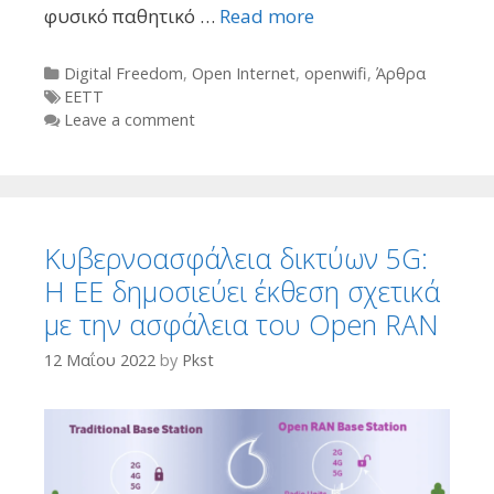
φυσικό παθητικό …
Read more
Categories
Digital Freedom
,
Open Internet
,
openwifi
,
Άρθρα
Tags
ΕΕΤΤ
Leave a comment
Κυβερνοασφάλεια δικτύων 5G:
Η ΕΕ δημοσιεύει έκθεση σχετικά
με την ασφάλεια του Open RAN
12 Μαΐου 2022
by
Pkst