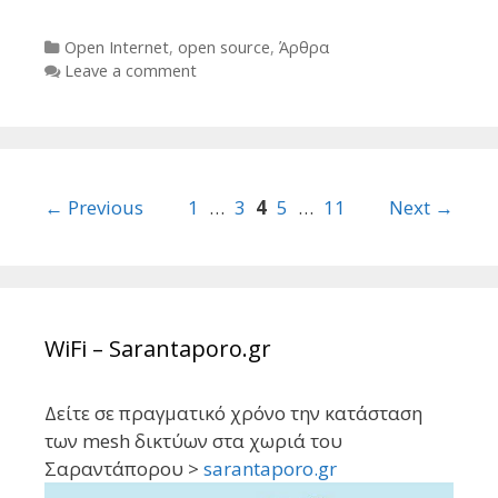
Categories
Open Internet
,
open source
,
Άρθρα
Leave a comment
Post
← Previous
1
…
3
4
5
…
11
Next →
navigation
WiFi – Sarantaporo.gr
Δείτε σε πραγματικό χρόνο την κατάσταση
των mesh δικτύων στα χωριά του
Σαραντάπορου >
sarantaporo.gr