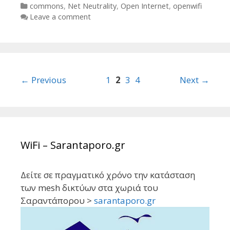
Categories
commons
,
Net Neutrality
,
Open Internet
,
openwifi
Leave a comment
Post
← Previous
1
2
3
4
Next →
navigation
WiFi – Sarantaporo.gr
Δείτε σε πραγματικό χρόνο την κατάσταση
των mesh δικτύων στα χωριά του
Σαραντάπορου >
sarantaporo.gr