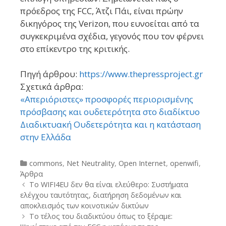
πρόεδρος της FCC, Άτζι Πάι, είναι πρώην
δικηγόρος της Verizon, που ευνοείται από τα
συγκεκριμένα σχέδια, γεγονός που τον φέρνει
στο επίκεντρο της κριτικής.
Πηγή άρθρου:
https://www.thepressproject.gr
Σχετικά άρθρα:
«Απεριόριστες» προσφορές περιορισμένης
πρόσβασης και ουδετερότητα στο διαδίκτυο
Διαδικτυακή Ουδετερότητα και η κατάσταση
στην Ελλάδα
Categories
commons
,
Net Neutrality
,
Open Internet
,
openwifi
,
Άρθρα
Post
Το WIFI4EU δεν θα είναι ελεύθερο: Συστήματα
navigation
ελέγχου ταυτότητας, διατήρηση δεδομένων και
αποκλεισμός των κοινοτικών δικτύων
Το τέλος του διαδικτύου όπως το ξέραμε: