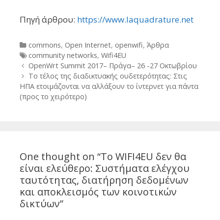
Πηγή άρθρου:
https://www.laquadrature.net
Categories
commons
,
Open Internet
,
openwifi
,
Άρθρα
Tags
community networks
,
Wifi4EU
Post
OpenWrt Summit 2017– Πράγα– 26 -27 Οκτωβρίου
navigation
Το τέλος της διαδικτυακής ουδετερότητας: Στις
ΗΠΑ ετοιμάζονται να αλλάξουν το ίντερνετ για πάντα
(προς το χειρότερο)
One thought on “
Το WIFI4EU δεν θα
είναι ελεύθερο: Συστήματα ελέγχου
ταυτότητας, διατήρηση δεδομένων
και αποκλεισμός των κοινοτικών
δικτύων
”