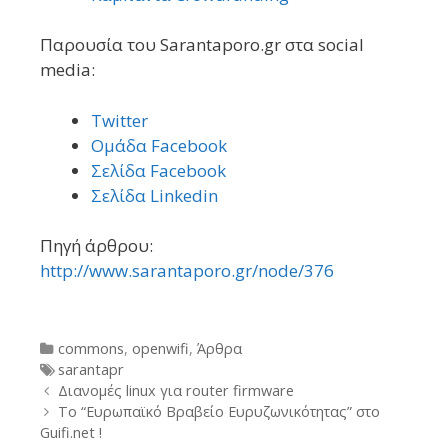
Παρουσία του Sarantaporo.gr στα social
media:
Twitter
Ομάδα Facebook
Σελίδα Facebook
Σελίδα Linkedin
Πηγή άρθρου:
http://www.sarantaporo.gr/node/376
Categories
commons
,
openwifi
,
Άρθρα
Tags
sarantapr
Post
Διανομές linux για router firmware
navigation
Το “Ευρωπαϊκό Βραβείο Ευρυζωνικότητας” στο
Guifi.net !