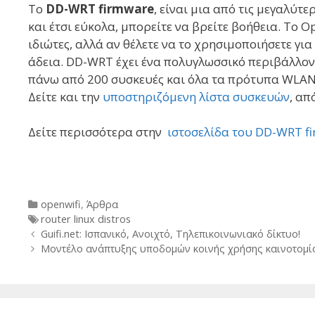
To
DD-WRT firmware
, είναι μια από τις μεγαλύτε
και έτσι εύκολα, μπορείτε να βρείτε βοήθεια. Το 
ιδιώτες, αλλά αν θέλετε να το χρησιμοποιήσετε γι
άδεια. DD-WRT έχει ένα πολυγλωσσικό περιβάλλον
πάνω από 200 συσκευές και όλα τα πρότυπα WLAN, 
Δείτε και την
υποστηριζόμενη λίστα συσκευών
, απ
Δείτε περισσότερα στην
ιστοσελίδα του DD-WRT f
Categories
openwifi
,
Άρθρα
Tags
router linux distros
Post
Guifi.net: Ισπανικό, Ανοιχτό, Τηλεπικοινωνιακό δίκτυο!
navigation
Μοντέλο ανάπτυξης υποδομών κοινής χρήσης καινοτομία 