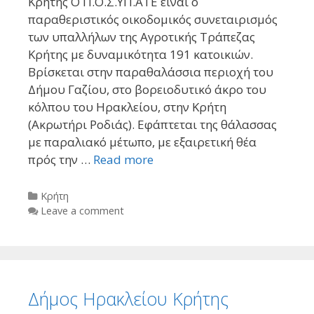
Κρήτης Ο Π.Ο.Σ.ΥΠ.ΑΤΕ είναι ο
παραθεριστικός οικοδομικός συνεταιρισμός
των υπαλλήλων της Αγροτικής Τράπεζας
Κρήτης με δυναμικότητα 191 κατοικιών.
Βρίσκεται στην παραθαλάσσια περιοχή του
Δήμου Γαζίου, στο βορειοδυτικό άκρο του
κόλπου του Ηρακλείου, στην Κρήτη
(Aκρωτήρι Pοδιάς). Eφάπτεται της θάλασσας
με παραλιακό μέτωπο, με εξαιρετική θέα
πρός την …
Read more
Categories
Kρήτη
Leave a comment
Δήμος Ηρακλείου Κρήτης