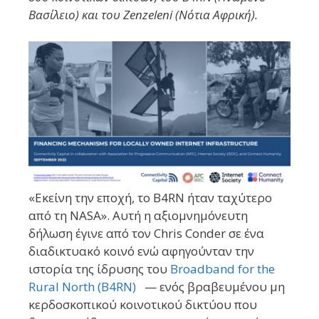
Βασίλειο) και του Zenzeleni (Νότια Αφρική).
«Εκείνη την εποχή, το B4RN ήταν ταχύτερο
από τη NASA». Αυτή η αξιομνημόνευτη
δήλωση έγινε από τον Chris Conder σε ένα
διαδικτυακό κοινό ενώ αφηγούνταν την
ιστορία της ίδρυσης του
Broadband for the
Rural North (B4RN)
— ενός βραβευμένου μη
κερδοσκοπικού κοινοτικού δικτύου που