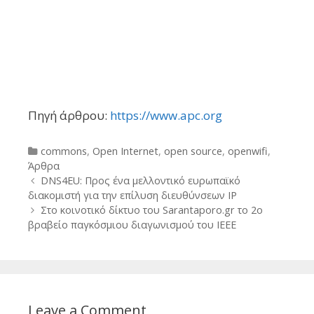
Πηγή άρθρου:
https://www.apc.org
Categories
commons
,
Open Internet
,
open source
,
openwifi
,
Άρθρα
Post
DNS4EU: Προς ένα μελλοντικό ευρωπαϊκό
navigation
διακομιστή για την επίλυση διευθύνσεων IP
Στο κοινοτικό δίκτυο του Sarantaporo.gr το 2ο
βραβείο παγκόσμιου διαγωνισμού του ΙΕΕΕ
Leave a Comment