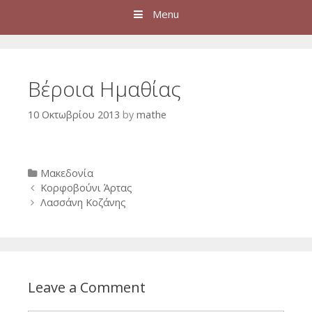
Menu
Βέροια Ημαθίας
10 Οκτωβρίου 2013
by
mathe
Categories
Μακεδονία
Post
Κορφοβούνι Άρτας
navigation
Λασσάνη Κοζάνης
Leave a Comment