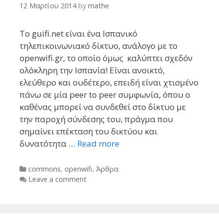
12 Μαρτίου 2014
by
mathe
Το guifi.net είναι ένα Ισπανικό
τηλεπικοινωνιακό δίκτυο, ανάλογο με το
οpenwifi.gr, το οποίο όμως καλύπτει σχεδόν
ολόκληρη την Ισπανία! Είναι ανοικτό,
ελεύθερο και ουδέτερο, επειδή είναι χτισμένο
πάνω σε μία peer to peer συμφωνία, όπου ο
καθένας μπορεί να συνδεθεί στο δίκτυο με
την παροχή σύνδεσης του, πράγμα που
σημαίνει επέκταση του δικτύου και
δυνατότητα …
Read more
Categories
commons
,
openwifi
,
Άρθρα
Leave a comment