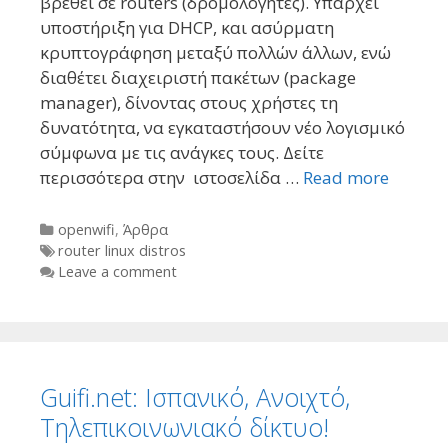
βρεθεί σε routers (δρομολογητές). Υπάρχει
υποστήριξη για DHCP, και ασύρματη
κρυπτογράφηση μεταξύ πολλών άλλων, ενώ
διαθέτει διαχειριστή πακέτων (package
manager), δίνοντας στους χρήστες τη
δυνατότητα, να εγκαταστήσουν νέο λογισμικό
σύμφωνα με τις ανάγκες τους. Δείτε
περισσότερα στην ιστοσελίδα …
Read more
Categories
openwifi
,
Άρθρα
Tags
router linux distros
Leave a comment
Guifi.net: Ισπανικό, Ανοιχτό,
Τηλεπικοινωνιακό δίκτυο!