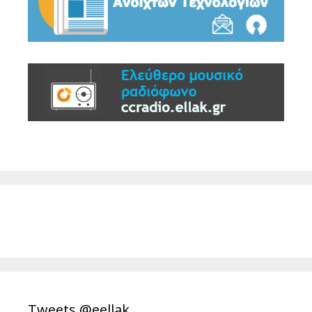
Tweets @eellak