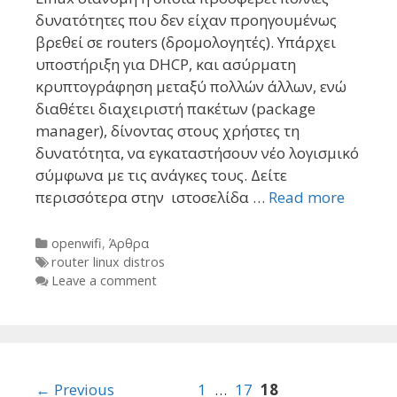
δυνατότητες που δεν είχαν προηγουμένως
βρεθεί σε routers (δρομολογητές). Υπάρχει
υποστήριξη για DHCP, και ασύρματη
κρυπτογράφηση μεταξύ πολλών άλλων, ενώ
διαθέτει διαχειριστή πακέτων (package
manager), δίνοντας στους χρήστες τη
δυνατότητα, να εγκαταστήσουν νέο λογισμικό
σύμφωνα με τις ανάγκες τους. Δείτε
περισσότερα στην ιστοσελίδα …
Read more
Categories
openwifi
,
Άρθρα
Tags
router linux distros
Leave a comment
Post
← Previous
1
…
17
18