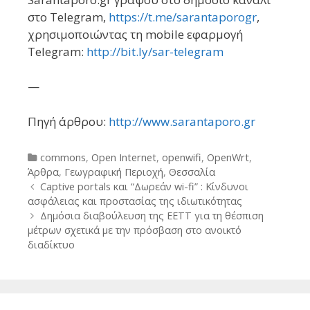
στο Telegram,
https://t.me/sarantaporogr
,
χρησιμοποιώντας τη mobile εφαρμογή
Telegram:
http://bit.ly/sar-telegram
—
Πηγή άρθρου:
http://www.sarantaporo.gr
Categories
commons
,
Open Internet
,
openwifi
,
OpenWrt
,
Άρθρα
,
Γεωγραφική Περιοχή
,
Θεσσαλία
Post
Captive portals και “Δωρεάν wi-fi” : Κίνδυνοι
navigation
ασφάλειας και προστασίας της ιδιωτικότητας
Δημόσια διαβούλευση της ΕΕΤΤ για τη θέσπιση
μέτρων σχετικά με την πρόσβαση στο ανοικτό
διαδίκτυο