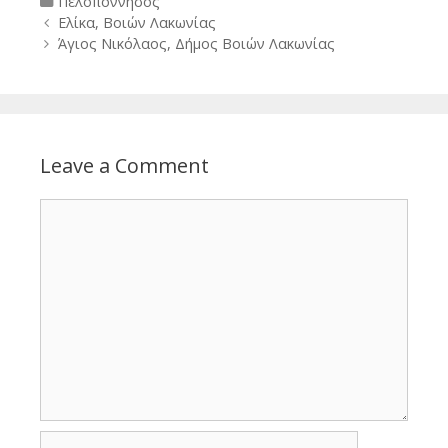
Categories
Πελοπόννησος
Post
Ελίκα, Βοιών Λακωνίας
navigation
Άγιος Νικόλαος, Δήμος Βοιών Λακωνίας
Leave a Comment